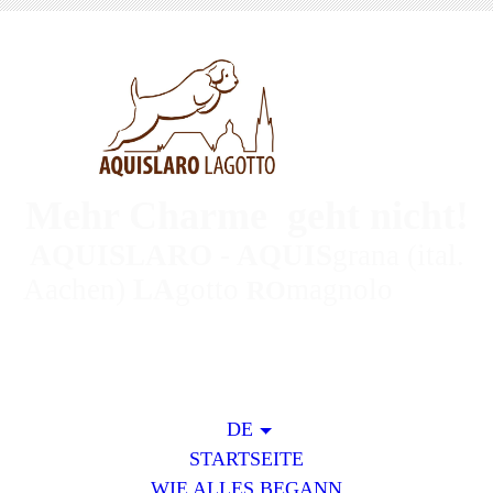
Mehr Charme geht nicht!
AQUISLARO - AQUIS
grana (ital.
Aachen)
L
A
gotto
magnolo
RO
DE
STARTSEITE
WIE ALLES BEGANN